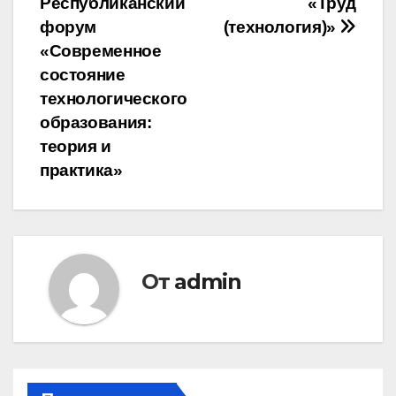
Республиканский
«Труд
записям
форум
(технология)»
«Современное
состояние
технологического
образования:
теория и
практика»
От
admin