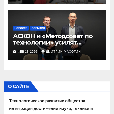
НОВОСТИ
СОБЫТИЯ
АСКОН и «Методсовет по
технологии» усилят
инженерное образование в
ФЕВ 13, 2026
ДМИТРИЙ МАХОТИН
школах
О САЙТЕ
Технологическое развитие общества,
интеграция достижений науки, техники и