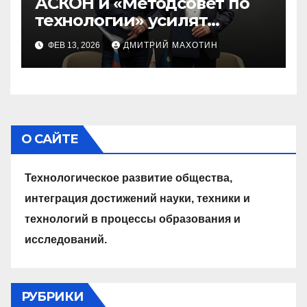
АСКОН и «Методсовет по
технологии» усилят
инженерное образование в
ФЕВ 13, 2026
ДМИТРИЙ МАХОТИН
школах
О САЙТЕ
Технологическое развитие общества,
интеграция достижений науки, техники и
технологий в процессы образования и
исследований.
РУБРИКИ