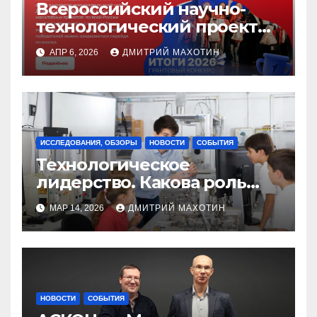
Всероссийский научно-
технологический проект
«Технолидерство. Хотим
АПР 6, 2026
ДМИТРИЙ МАХОТИН
быть ПЕРВЫМИ!» —
победитель грантового
конкурса «Движения
Первых» 2026 года
ИССЛЕДОВАНИЯ, ОБЗОРЫ
НОВОСТИ
СОБЫТИЯ
Технологическое
лидерство. Какова роль
учителя?
МАР 14, 2026
ДМИТРИЙ МАХОТИН
НОВОСТИ
СОБЫТИЯ