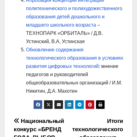
Апробация концепции интеграции
политехнического и полихудожественного
образования детей дошкольного и
младшего школьного возраста
–
ТЕХНОПАРК «ОРБИТАЛЬ» / Д.В.
Устинский, В.А, Устинская
Обновление содержания
технологического образования в условиях
развития цифровых технологий
: мнение
педагогов и руководителей
общеобразовательных организаций / И.М.
Никитин, Д.А. Махотин
Навигация
Национальный
Итоги
конкурс «БРЕНД
технологического
по